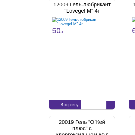
12009 Гель-любрикант
"Lovegel M" 4г
50
a
В корзину
20019 Гель "О`Кей
плюс" с
хлоргексидином 50 г