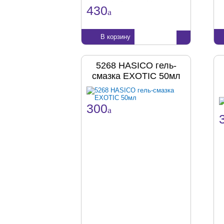
430
a
В корзину
5268 HASICO гель-
смазка EXOTIC 50мл
300
a