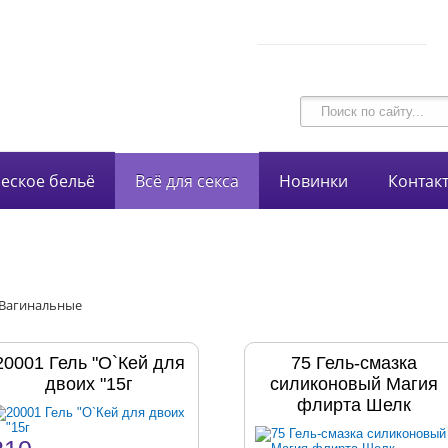
В корзине 0 товаров
intim-garmonia@mail.ru
на сумму
0 руб.
750-44-34
+7 (928)
еское бельё
Всё для секса
Новинки
Контак
Вагинальные
20001 Гель "О`Кей для
75 Гель-смазка
двоих "15г
силиконовый Магия
флирта Шелк