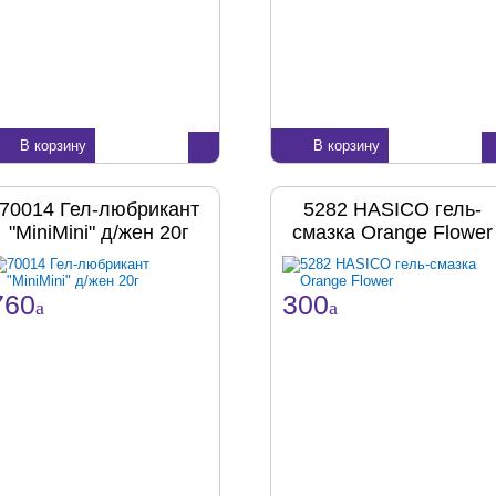
В корзину
В корзину
70014 Гел-любрикант
5282 HASICO гель-
"MiniMini" д/жен 20г
смазка Orange Flower
760
300
a
a