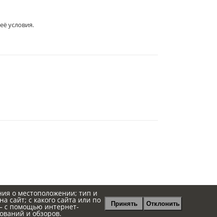
её условия.
344019
, Г.
РОСТОВ-НА-ДОНУ
,
2-Я
ЛИНИЯ, 1 (УГОЛ УЛ.
СОВЕТСКАЯ, 53)
ния о местоположении; тип и
а сайт; с какого сайта или по
Принять
Отклонить
 — с помощью интернет-
ований и обзоров.