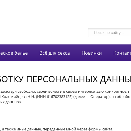
В корзине 0 товаров
intim-garmonia@mail.ru
на сумму
0 руб.
750-44-34
+7 (928)
еское бельё
Всё для секса
Новинки
Контак
БОТКУ ПЕРСОНАЛЬНЫХ ДАНН
, действуя свободно, своей волей и в своем интересе, даю конкретное
Коломийцева Н.Н. (ИНН 616702383125) (далее — Оператор), на обрабо
ых данных».
, а также иные данные, переданные мной через формы сайта.