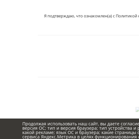
Я подтверждаю, что ознакомлен(а) с Политикой
E-MAIL:
sexgarmoniya@mail.ru
Продолжая использовать наш сайт, вы даете согласие
версия ОС; тип и версия браузера; тип устройства и 
какой рекламе; язык ОС и браузера; какие страницы
сервиса Яндекс.Метрика в целях функционирования с