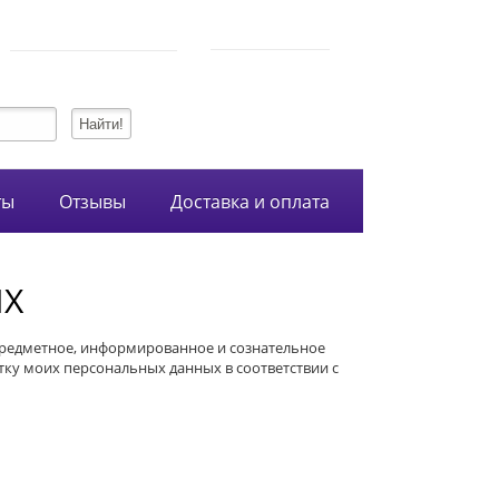
750-54-74
Режим работы
+7 (928)
10:00-21:00
134-99-95
+7 (938)
ты
Отзывы
Доставка и оплата
ЫХ
, предметное, информированное и сознательное
тку моих персональных данных в соответствии с