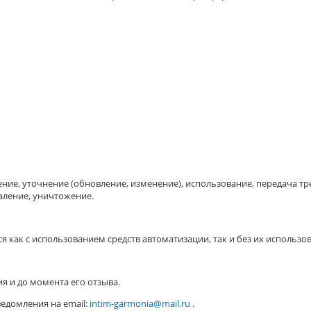
нение, уточнение (обновление, изменение), использование, передача 
аление, уничтожение.
как с использованием средств автоматизации, так и без их использо
ия и до момента его отзыва.
едомления на email:
intim-garmonia@mail.ru
.