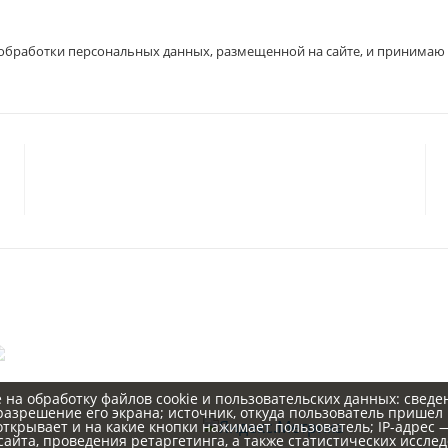
 обработки персональных данных, размещенной на сайте, и принимаю 
© 2023 «
ГАРМОНИЯ
»
Политика конфиденциальности
Согласие на обработку персональных данных
Статьи
 на обработку файлов cookie и пользовательских данных: сведе
разрешение его экрана; источник, откуда пользователь пришел н
 открывает и на какие кнопки нажимает пользователь; IP-адрес
айта, проведения ретаргетинга, а также статистических исслед