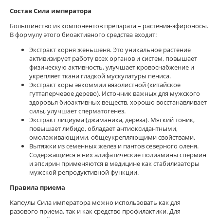
Состав Сила императора
Большинство из компонентов препарата – растения-эфироносы.
В формулу этого биоактивного средства входит:
Экстракт корня женьшеня. Это уникальное растение
активизирует работу всех органов и систем, повышает
физическую активность, улучшает кровоснабжение и
укрепляет ткани гладкой мускулатуры пениса.
Экстракт коры эвкоммии вязолистной (китайское
гуттаперчевое дерево). Источник важных для мужского
здоровья биоактивных веществ, хорошо восстанавливает
силы, улучшает сперматогенез.
Экстракт лициума (джаманика, дереза). Мягкий тоник,
повышает либидо, обладает антиоксидантными,
омолаживающими, общеукрепляющими свойствами.
Вытяжки из семенных желез и пантов северного оленя.
Содержащиеся в них алифатические полиамины спермин
и эпсирин применяются в медицине как стабилизаторы
мужской репродуктивной функции.
Правила приема
Капсулы Сила императора можно использовать как для
разового приема, так и как средство профилактики. Для