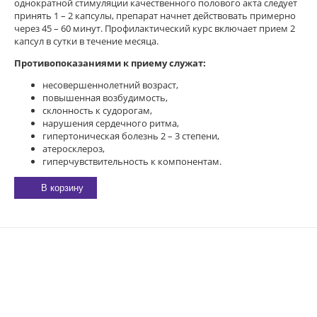
однократной стимуляции качественного полового акта следует
принять 1 – 2 капсулы, препарат начнет действовать примерно
через 45 – 60 минут. Профилактический курс включает прием 2
капсул в сутки в течение месяца.
Противопоказаниями к приему служат:
несовершеннолетний возраст,
повышенная возбудимость,
склонность к судорогам,
нарушения сердечного ритма,
гипертоническая болезнь 2 – 3 степени,
атеросклероз,
гиперчувствительность к компонентам.
В корзину
E-MAIL:
sexgarmoniya@mail.ru
© 2023 «
ГАРМОНИЯ
»
344019
, Г.
РОСТОВ-НА-ДОНУ
,
2-Я
ЛИНИЯ, 1 (УГОЛ УЛ.