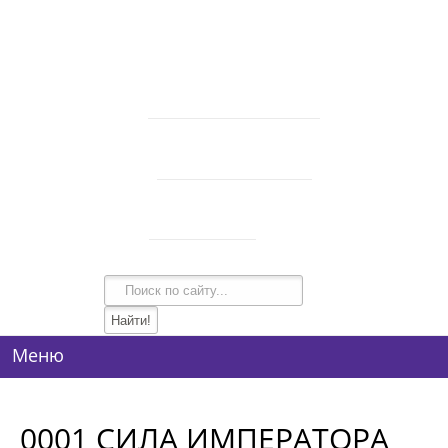
В корзине 0 товаров
на сумму
0 руб.
intim-garmonia@mail.ru
750-44-34
+7 (928)
750-54-74
+7 (928)
134-99-95
+7 (938)
Режим работы
10:00-21:00
Меню
0001 СИЛА ИМПЕРАТОРА