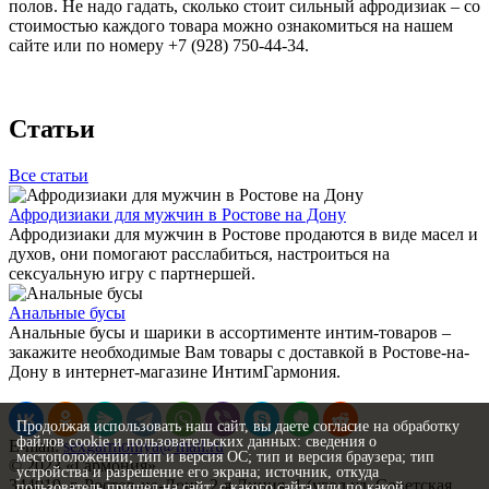
полов. Не надо гадать, сколько стоит сильный афродизиак – со
стоимостью каждого товара можно ознакомиться на нашем
сайте или по номеру +7 (928) 750-44-34.
Статьи
Все статьи
Афродизиаки для мужчин в Ростове на Дону
Афродизиаки для мужчин в Ростове продаются в виде масел и
духов, они помогают расслабиться, настроиться на
сексуальную игру с партнершей.
Анальные бусы
Анальные бусы и шарики в ассортименте интим-товаров –
закажите необходимые Вам товары с доставкой в Ростове-на-
Дону в интернет-магазине ИнтимГармония.
Продолжая использовать наш сайт, вы даете согласие на обработку
файлов cookie и пользовательских данных: сведения о
E-mail:
sexgarmoniya@mail.ru
местоположении; тип и версия ОС; тип и версия браузера; тип
© 2023 «
Гармония
»
устройства и разрешение его экрана; источник, откуда
344019
, г.
Ростов-на-Дону
,
2-я Линия, 1 (угол ул. Советская,
пользователь пришел на сайт; с какого сайта или по какой