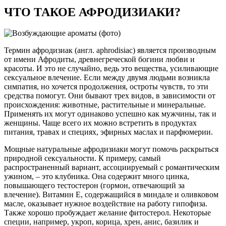
ЧТО ТАКОЕ АФРОДИЗИАКИ?
Термин афродизиак (англ. aphrodisiac) является производным
от имени Афродиты, древнегреческой богини любви и
красоты. И это не случайно, ведь это вещества, усиливающие
сексуальное влечение. Если между двумя людьми возникла
симпатия, но хочется продолжения, остроты чувств, то эти
средства помогут. Они бывают трех видов, в зависимости от
происхождения: животные, растительные и минеральные.
Применять их могут одинаково успешно как мужчины, так и
женщины. Чаще всего их можно встретить в продуктах
питания, травах и специях, эфирных маслах и парфюмерии.
Мощные натуральные афродизиаки могут помочь раскрыться
природной сексуальности. К примеру, самый
распространенный вариант, ассоциируемый с романтическим
ужином, – это клубника. Она содержит много цинка,
повышающего тестостерон (гормон, отвечающий за
влечение). Витамин Е, содержащийся в миндале и оливковом
масле, оказывает нужное воздействие на работу гипофиза.
Также хорошо пробуждает желание фитостерол. Некоторые
специи, например, укроп, корица, хрен, анис, базилик и