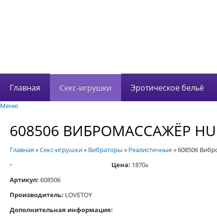
В корзине 0 това
на сумму
0 руб.
Главная
Секс-игрушки
Эротическое бельё
Меню
608506 ВИБРОМАССАЖЁР HU
Главная
»
Секс-игрушки
»
Вибраторы
»
Реалистичные
»
608506 Виб
Цена:
1870
a
Артикул:
608506
Производитель:
LOVETOY
Дополнительная информация: