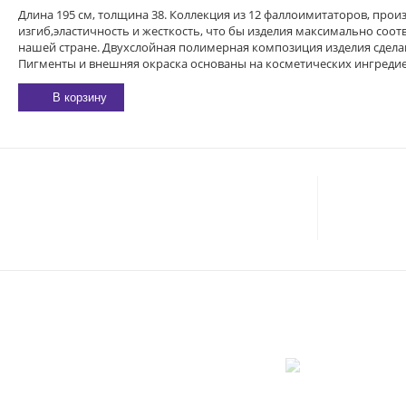
Длина 195 см, толщина 38. Коллекция из 12 фаллоимитаторов, про
изгиб,эластичность и жесткость, что бы изделия максимально соо
нашей стране. Двухслойная полимерная композиция изделия сдела
Пигменты и внешняя окраска основаны на косметических ингреди
В корзину
E-MAIL:
sexgarmoniya@mail.ru
Соглас