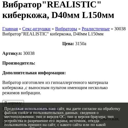
Вибратор"REALISTIC"
киберкожа, D40мм L150мм
Главная
»
Секс-игрушки
»
Вибраторы
»
Реалистичные
»
30038
Вибратор"REALISTIC" киберкожа, D40мм L150мм
Цена:
3150
a
Артикул:
30038
Производитель:
Дополнительная информация:
Вибратор изготовлен из гипоаллергенного материала
киберкожа ,с выносным пультом имеющим несколько
режимов вибрации.
В корзину
E-mail:
sexgarmoniya@mail.ru
Продолжая использовать наш сайт, вы даете согласие на обработку
файлов cookie и пользовательских данных: сведения о
© 2023 «
Гармония
»
местоположении; тип и версия ОС; тип и версия браузера; тип
344019
, г.
Ростов-на-Дону
,
2-я Линия, 1 (угол ул. Советская,
устройства и разрешение его экрана; источник, откуда
53)
пользователь пришел на сайт; с какого сайта или по какой