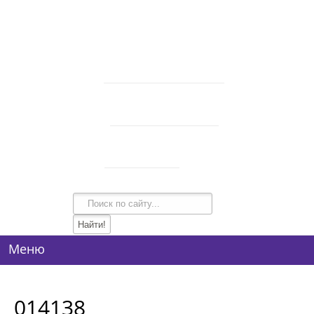
В корзине 0 товаров
на сумму
0 руб.
intim-garmonia@mail.ru
750-44-34
+7 (928)
750-54-74
+7 (928)
134-99-95
+7 (938)
Режим работы
10:00-21:00
Меню
014138