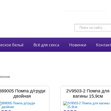
В корзине 0 товаров
intim-garmonia@mail.ru
на сумму
0 руб.
750-44-34
+7 (928)
еское бельё
Всё для секса
Новинки
Контак
енские
889005 Помпа д/груди
2V9503-2 Помпа для
двойная
вагины 15,9см