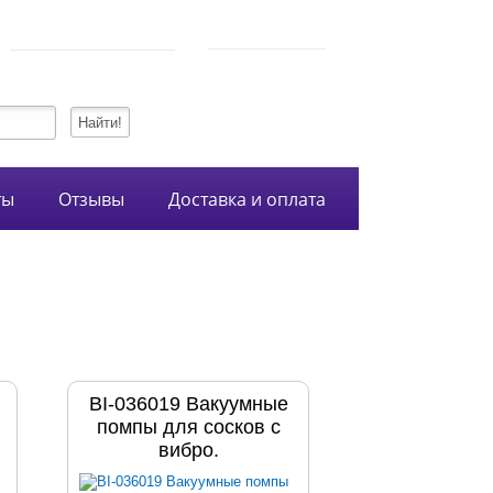
750-54-74
Режим работы
+7 (928)
10:00-21:00
134-99-95
+7 (938)
ты
Отзывы
Доставка и оплата
BI-036019 Вакуумные
помпы для сосков с
вибро.