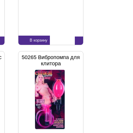
В корзину
с
50265 Вибропомпа для
клитора