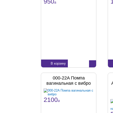
950
a
В корзину
000-22A Помпа
вагинальная с вибро
2100
a