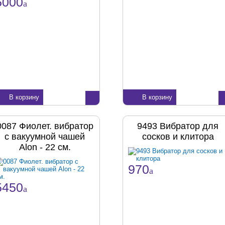
5000
a
В корзину
В корзину
0087 Фиолет. вибратор
9493 Вибратор для
с вакуумной чашей
сосков и клитора
Alon - 22 см.
970
a
5450
a