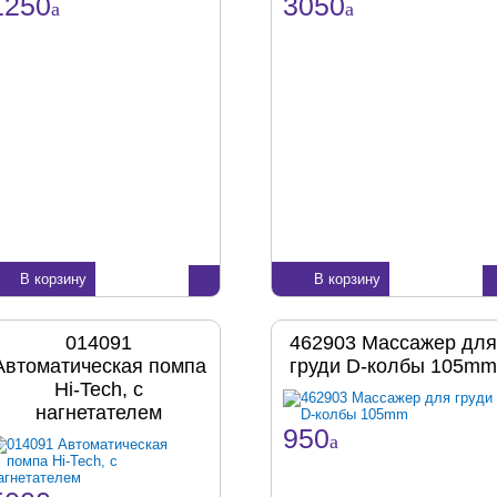
1250
3050
a
a
В корзину
В корзину
014091
462903 Массажер для
Автоматическая помпа
груди D-колбы 105mm
Hi-Tech, с
нагнетателем
950
a