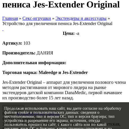
пениса Jes-Extender Original
Главная
»
Секс-игрушки
»
Экстендеры и аксессуары
»
Устройство для увеличения пениса Jes-Extender Original
Цена:
-
a
Артикул:
103
Производитель:
ДАНИЯ
Дополнительная информация:
Торговая марка:
Maleedge и Jes-Extender
Jes-Extender Original – аппарат для увеличения полового члена
методом растягивания от мирового лидера на рынке
экстендеров датской компании DanaMedic, первой начавшее
их производство более 15 лет назад.
В корзину
Продолжая использовать наш сайт, вы даете согласие на обработку
файлов cookie и пользовательских данных: сведения о
E-mail:
sexgarmoniya@mail.ru
местоположении; тип и версия ОС; тип и версия браузера; тип
© 2023 «
Гармония
»
устройства и разрешение его экрана; источник, откуда
344019
, г.
Ростов-на-Дону
,
2-я Линия, 1 (угол ул. Советская,
пользователь пришел на сайт; с какого сайта или по какой
рекламе; язык ОС и браузера; какие страницы открывает и на