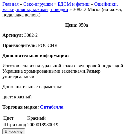
Главная
»
Секс-игрушки
»
БДСМ и фетиш
»
Ошейники,
маски, кляпы, зажимы, поводки
»
3082-2 Маска (нат.кожа,
подкладка велюр.)
Цена:
950
a
Артикул:
3082-2
Производитель:
РОССИЯ
Дополнительная информация:
Изготовлена из натуральной кожи с велюровой подкладой.
Украшена хромированными заклёпками.Размер
универсальный.
Дополнительные параметры:
цвет: красный
Торговая марка:
Ситабелла
Цвет
Красный
Штрих-код
2000018980019
В корзину