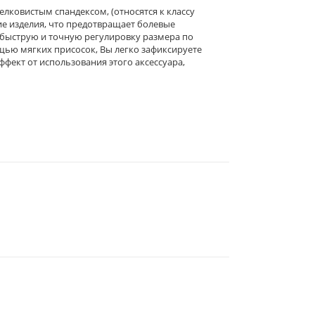
лковистым спандексом, (относятся к классу
ие изделия, что предотвращает болевые
 быструю и точную регулировку размера по
ощью мягких присосок, Вы легко зафиксируете
ффект от использования этого аксессуара,
344019
, Г.
РОСТОВ-НА-ДОНУ
,
2-Я
ЛИНИЯ, 1 (УГОЛ УЛ.
СОВЕТСКАЯ, 53)