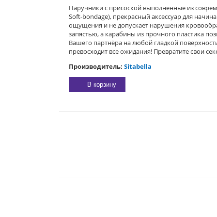
Наручники с присоской выполненные из совреме
Soft-bondage), прекрасный аксессуар для начи
ощущения и не допускает нарушения кровообра
запястью, а карабины из прочного пластика поз
Вашего партнёра на любой гладкой поверхности,
превосходит все ожидания! Превратите свои сек
Производитель:
Sitabella
В корзину
E-MAIL:
sexgarmoniya@mail.ru