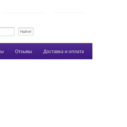
750-54-74
Режим работы
+7 (928)
10:00-21:00
134-99-95
+7 (938)
ты
Отзывы
Доставка и оплата