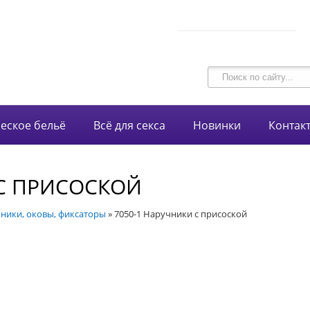
В корзине 0 товаров
intim-garmonia@mail.ru
на сумму
0 руб.
750-44-34
+7 (928)
еское бельё
Всё для секса
Новинки
Контак
 С ПРИСОСКОЙ
ники, оковы, фиксаторы
»
7050-1 Наручники с присоской