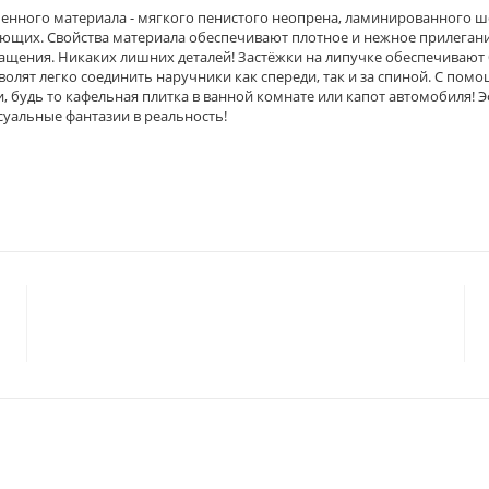
нного материала - мягкого пенистого неопрена, ламинированного ше
нающих. Свойства материала обеспечивают плотное и нежное прилеган
щения. Никаких лишних деталей! Застёжки на липучке обеспечивают
волят легко соединить наручники как спереди, так и за спиной. С пом
 будь то кафельная плитка в ванной комнате или капот автомобиля! Э
суальные фантазии в реальность!
© 2023 «
ГАРМОНИЯ
»
Политика конфиденциальности
Согласие на обработку персональных данных