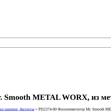
r. Smooth METAL WORX, из ме
ки,шарики ,фаллосы
»
PD2374-00 Фаллоимитатор Mr. Smooth M