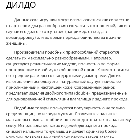
ДИЛДО
Данные секс-игрушки могут использоваться как совместно
с партнером для разнообразия сексуальных отношений, так и в
случае его долгого отсутствия (например, отъезда в
командировку) или во время периода одиночества в жизни
женщины.
Производители подобных приспособлений стараются
сделать их максимально разнообразными. Например,
существуют реалистические модели, полностью по форме
повторяющие живой мужской половой орган. К ним относятся
все средние размеры со стандартными диаметрами. Для их
изготовления используется натуральный каучук, наиболее
приближенный к настоящей коже. Современный рынок
предлагает изделия двойного типа (double), предназначенные
для одновременной стимуляции влагалища и заднего прохода.
Подобные товары пользуются популярностью не только
среди женщин, но и среди мужчин. Различные анальные
массажеры помогают обоим полам подготовиться к анальному
сексу. Использование таких изделий для заднего прохода
снимает излишний тонус мышц и делает сфинктер более
упругим, позволяя ему свободно раскрываться. Массаж