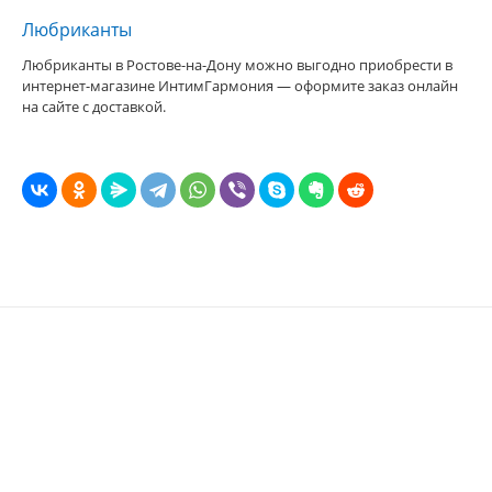
Любриканты
Любриканты в Ростове-на-Дону можно выгодно приобрести в
интернет-магазине ИнтимГармония — оформите заказ онлайн
на сайте с доставкой.
E-MAIL:
sexgarmoniya@mail.ru
© 2023 «
ГАРМОНИЯ
»
344019
, Г.
РОСТОВ-НА-ДОНУ
,
2-Я
ЛИНИЯ, 1 (УГОЛ УЛ.
СОВЕТСКАЯ, 53)