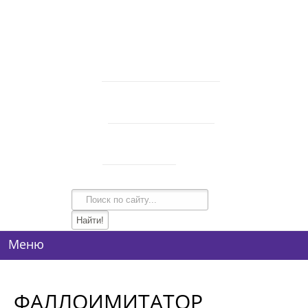
В корзине 0 товаров
на сумму
0 руб.
intim-garmonia@mail.ru
750-44-34
+7 (928)
750-54-74
+7 (928)
134-99-95
+7 (938)
Режим работы
10:00-21:00
Меню
ФАЛЛОИМИТАТОР