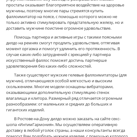
простаты оказывает благоприятное воздействие на здоровье
мужчины, поэтому многие пары стремятся купить
фаллоимитатор на поясе, с помощью которого можно не
только активно стимулировать предстательную железу, но и
доставить мужчине поистине огромное удовольствие.
Помощь партнера и активные игры с такими поясными
дилдо на ремнях смогут продлить удовольствие, оттягивая
момент оргазма и помогут удлинить его протяженность. В
случае каких-либо затруднений с эрекцией у партнера
искусственный фаллос поможет достичь партнерше
удовлетворения без каких-либо сложностей.
Также существуют мужские гелевые фаллоимитаторы (для
мужчин), отличающиеся особой мягкостью и высоким
скольжением. Многие модели оснащены вибраторами,
оказывающими дополнительную стимуляцию стенок
влагалища и клитора. Размерный ряд отличается огромным
разнообразием: от маленьких и средних до больших и
гигантских изделий.
В Ростове-на-Дону дилдо можно заказать на сайте секс-
шопа «ИнтимГармония». Мы осуществляем оперативную
доставку в любой уголок страны, а наши консультанты всегда
помогут Вам подобрать нужное изделие, с помощью которого