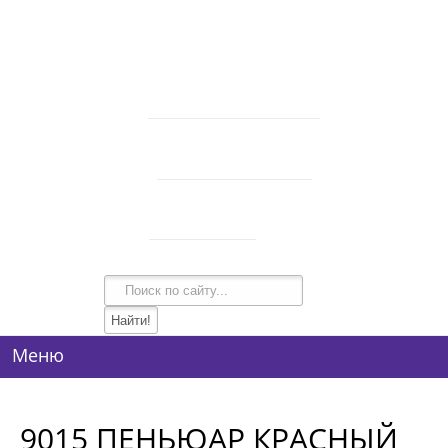
В корзине 0 товаров
на сумму
0 руб.
intim-garmonia@mail.ru
750-44-34
+7 (928)
750-54-74
+7 (928)
134-99-95
+7 (938)
Режим работы
10:00-21:00
Меню
9015 ПЕНЬЮАР КРАСНЫЙ