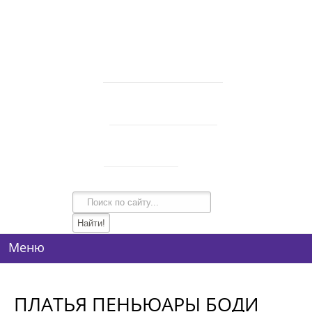
В корзине 0 товаров
на сумму
0 руб.
intim-garmonia@mail.ru
750-44-34
+7 (928)
750-54-74
+7 (928)
134-99-95
+7 (938)
Режим работы
10:00-21:00
Меню
ПЛАТЬЯ ПЕНЬЮАРЫ БОДИ