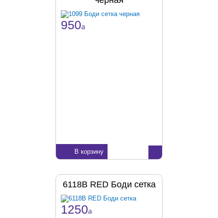
черная
950
a
В корзину
6118B RED Боди сетка
1250
a