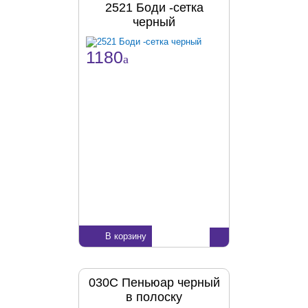
2521 Боди -сетка
черный
1180
a
В корзину
030С Пеньюар черный
в полоску