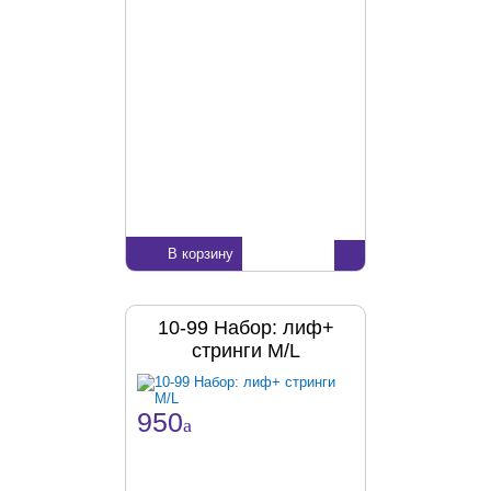
В корзину
10-99 Набор: лиф+
стринги M/L
950
a