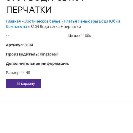
ПЕРЧАТКИ
Главная
»
Эротическое бельё
»
Платья Пеньюары Боди Юбки
Комплекты
»
8104 Боди сетка + перчатки
Цена:
1100
a
Артикул:
8104
Производитель:
Kingspearl
Дополнительная информация:
Размер 44-48
В корзину
E-MAIL:
sexgarmoniya@mail.ru
© 2023 «
ГАРМОНИЯ
»
344019
, Г.
РОСТОВ-НА-ДОНУ
,
2-Я