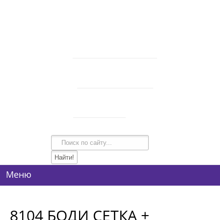
В корзине 0 товаров
на сумму
0 руб.
intim-garmonia@mail.ru
750-44-34
+7 (928)
750-54-74
+7 (928)
134-99-95
+7 (938)
Режим работы
10:00-21:00
Меню
8104 БОДИ СЕТКА +