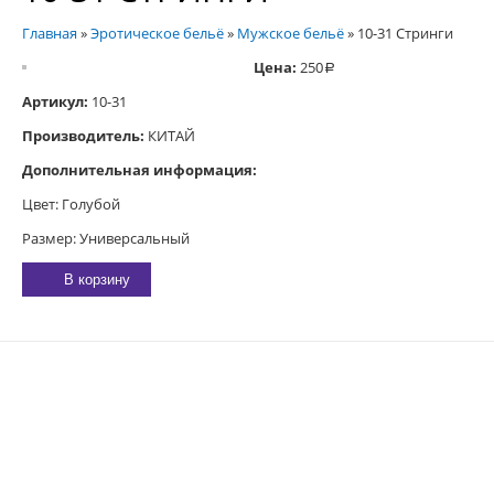
Главная
»
Эротическое бельё
»
Мужское бельё
»
10-31 Стринги
Цена:
250
a
Артикул:
10-31
Производитель:
КИТАЙ
Дополнительная информация:
Цвет: Голубой
Размер: Универсальный
В корзину
E-MAIL:
sexgarmoniya@mail.ru
© 2023 «
ГАРМОНИЯ
»
344019
, Г.
РОСТОВ-НА-ДОНУ
,
2-Я
ЛИНИЯ, 1 (УГОЛ УЛ.
СОВЕТСКАЯ, 53)