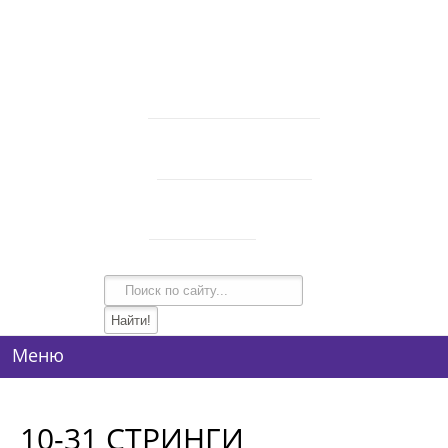
В корзине 0 товаров
на сумму
0 руб.
intim-garmonia@mail.ru
750-44-34
+7 (928)
750-54-74
+7 (928)
134-99-95
+7 (938)
Режим работы
10:00-21:00
Меню
10-31 СТРИНГИ