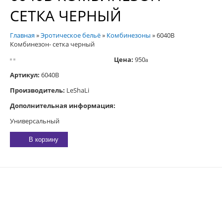
СЕТКА ЧЕРНЫЙ
Главная
»
Эротическое бельё
»
Комбинезоны
»
6040B
Комбинезон- сетка черный
Цена:
950
a
Артикул:
6040В
Производитель:
LeShaLi
Дополнительная информация:
Универсальный
В корзину
E-MAIL:
sexgarmoniya@mail.ru
© 2023 «
ГАРМОНИЯ
»
344019
, Г.
РОСТОВ-НА-ДОНУ
,
2-Я