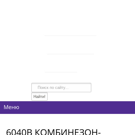
В корзине 0 товаров
на сумму
0 руб.
intim-garmonia@mail.ru
750-44-34
+7 (928)
750-54-74
+7 (928)
134-99-95
+7 (938)
Режим работы
10:00-21:00
Меню
6040B КОМБИНЕЗОН-