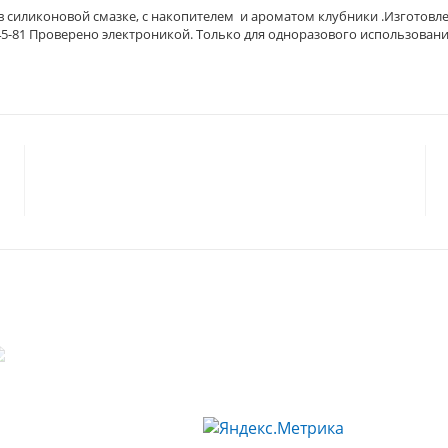
 силиконовой смазке, с накопителем и ароматом клубники .Изготовлены
45-81 Проверено электроникой. Только для одноразового использовани
© 2023 «
ГАРМОНИЯ
»
Политика конфиденциальности
Согласие на обработку персональных данных
Статьи