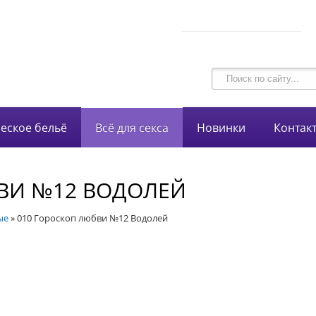
В корзине 0 товаров
intim-garmonia@mail.ru
на сумму
0 руб.
750-44-34
+7 (928)
еское бельё
Всё для секса
Новинки
Контак
ВИ №12 ВОДОЛЕЙ
ые
»
010 Гороскоп любви №12 Водолей