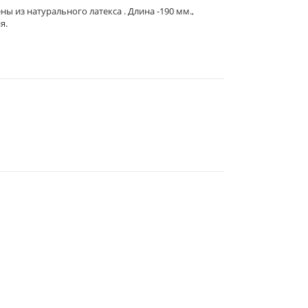
 из натурального латекса . Длина -190 мм.,
я.
344019
, Г.
РОСТОВ-НА-ДОНУ
,
2-Я
ЛИНИЯ, 1 (УГОЛ УЛ.
СОВЕТСКАЯ, 53)