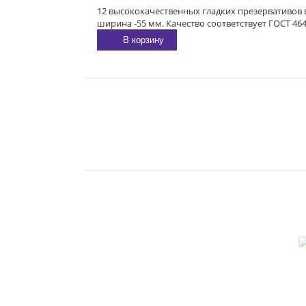
12 высококачественных гладких презервативов в
ширина -55 мм. Качество соответствует ГОСТ 46
В корзину
E-MAIL:
sexgarmoniya@mail.ru