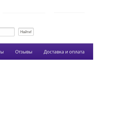
750-54-74
Режим работы
+7 (928)
10:00-21:00
134-99-95
+7 (938)
ты
Отзывы
Доставка и оплата