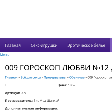
В корзине 0 това
на сумму
0 руб.
Главная
Секс-игрушки
Эротическое бельё
Меню
009 ГОРОСКОП ЛЮБВИ №12 
Главная
»
Всё для секса
»
Презервативы
»
Обычные
»
009 Гороскоп 
Цена:
180
a
Артикул:
009
Производитель:
БиоМед Шанхай
Дополнительная информация: