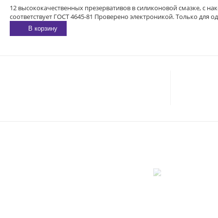
12 высококачественных презервативов в силиконовой смазке, с нако
соответствует ГОСТ 4645-81 Проверено электроникой. Только для о
В корзину
E-MAIL:
sexgarmoniya@mail.ru
Соглас