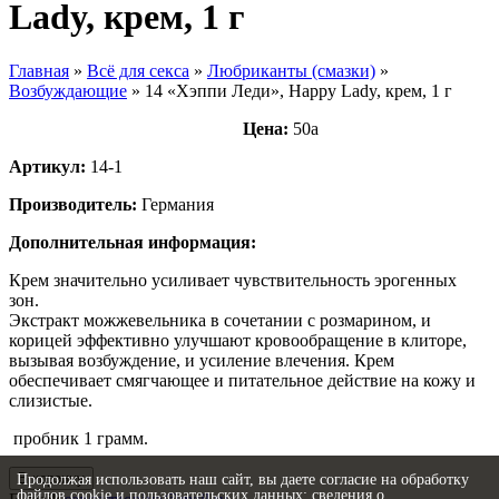
Lady, крем, 1 г
Главная
»
Всё для секса
»
Любриканты (смазки)
»
Возбуждающие
»
14 «Хэппи Леди», Happy Lady, крем, 1 г
Цена:
50
a
Артикул:
14-1
Производитель:
Германия
Дополнительная информация:
Крем значительно усиливает чувствительность эрогенных
зон.
Экстракт можжевельника в сочетании с розмарином, и
корицей эффективно улучшают кровообращение в клиторе,
вызывая возбуждение, и усиление влечения. Крем
обеспечивает смягчающее и питательное действие на кожу и
слизистые.
пробник 1 грамм.
В корзину
Продолжая использовать наш сайт, вы даете согласие на обработку
файлов cookie и пользовательских данных: сведения о