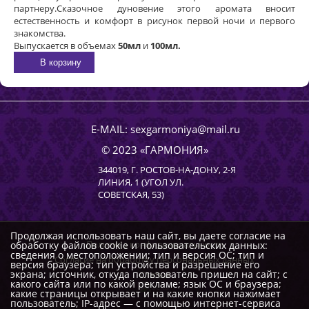
партнеру.Сказочное дуновение этого аромата вносит
естественность и комфорт в рисунок первой ночи и первого
знакомства.
Выпускается в объемах
50мл
и
100мл.
В корзину
E-MAIL:
sexgarmoniya@mail.ru
© 2023 «
ГАРМОНИЯ
»
344019
, Г.
РОСТОВ-НА-ДОНУ
,
2-Я
ЛИНИЯ, 1 (УГОЛ УЛ.
СОВЕТСКАЯ, 53)
Продолжая использовать наш сайт, вы даете согласие на
Политика конфиденциальности
обработку файлов cookie и пользовательских данных:
сведения о местоположении; тип и версия ОС; тип и
Согласие на обработку персональных данных
версия браузера; тип устройства и разрешение его
экрана; источник, откуда пользователь пришел на сайт; с
Статьи
какого сайта или по какой рекламе; язык ОС и браузера;
какие страницы открывает и на какие кнопки нажимает
пользователь; IP-адрес — с помощью интернет-сервиса