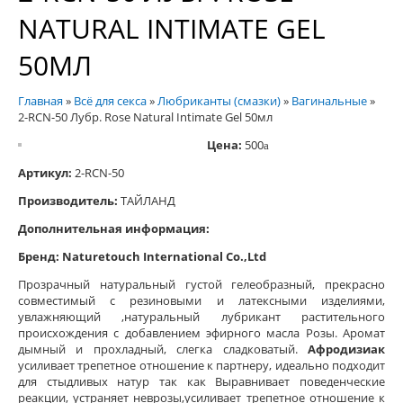
NATURAL INTIMATE GEL
50МЛ
Главная
»
Всё для секса
»
Любриканты (смазки)
»
Вагинальные
»
2-RCN-50 Лубр. Rose Natural Intimate Gel 50мл
Цена:
500
a
Артикул:
2-RCN-50
Производитель:
ТАЙЛАНД
Дополнительная информация:
Бренд: Naturetouch International Co.,Ltd
Прозрачный натуральный густой гелеобразный, прекрасно
совместимый с резиновыми и латексными изделиями,
увлажняющий ,натуральный лубрикант растительного
происхождения с добавлением эфирного масла Розы. Аромат
дымный и прохладный, слегка сладковатый.
Афродизиак
усиливает трепетное отношение к партнеру, идеально подходит
для стыдливых натур так как Выравнивает поведенческие
реакции, устраняет неврозы,усиливает трепетное отношение к