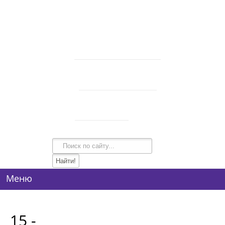
В корзине 0 товаров
на сумму
0 руб.
intim-garmonia@mail.ru
750-44-34
+7 (928)
750-54-74
+7 (928)
134-99-95
+7 (938)
Режим работы
10:00-21:00
Меню
15 -