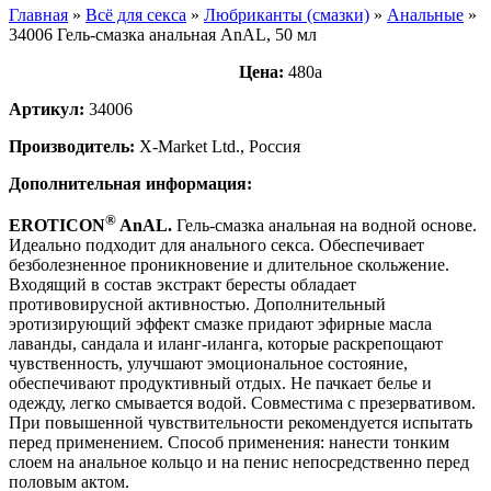
Главная
»
Всё для секса
»
Любриканты (смазки)
»
Анальные
»
34006 Гель-смазка анальная AnAL, 50 мл
Цена:
480
a
Артикул:
34006
Производитель:
X-Market Ltd., Россия
Дополнительная информация:
®
EROTICON
AnAL.
Гель-смазка анальная на водной основе.
Идеально подходит для анального секса. Обеспечивает
безболезненное проникновение и длительное скольжение.
Входящий в состав экстракт бересты обладает
противовирусной активностью. Дополнительный
эротизирующий эффект смазке придают эфирные масла
лаванды, сандала и иланг-иланга, которые раскрепощают
чувственность, улучшают эмоциональное состояние,
обеспечивают продуктивный отдых. Не пачкает белье и
одежду, легко смывается водой. Совместима с презервативом.
При повышенной чувствительности рекомендуется испытать
перед применением. Способ применения: нанести тонким
слоем на анальное кольцо и на пенис непосредственно перед
половым актом.