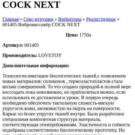
COCK NEXT
Главная
»
Секс-игрушки
»
Вибраторы
»
Реалистичные
»
601405 Вибромассажёр COCK NEXT
Цена:
1750
a
Артикул:
601405
Производитель:
LOVETOY
Дополнительная информация:
Технология имитации биологических тканей,с появлением
новых материалов: силиконов , термоэластопластов-стала
весьма совершенной. То что создано природой-в полной мере
воссоздать пока невозможно, но приблизиться можно, если
использовать ее достижения и уроки. В первую очередь
необходимо обеспечить тактильную схожесть-мягкую
упругость кожи, шелковистую на ощупь на поверхности.
Каркас из более упругих тканей внутри. Была разработана
специальная композитная структура материала,
соответствующая этимтребованиям. Эластичность и гибкость
подобраны соответственно биологическому прототипу. Но