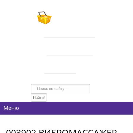
В корзине 0 товаров
на сумму
0 руб.
intim-garmonia@mail.ru
750-44-34
+7 (928)
750-54-74
+7 (928)
134-99-95
+7 (938)
Режим работы
10:00-21:00
Меню
003902 ВИБРОМАССАЖЕР