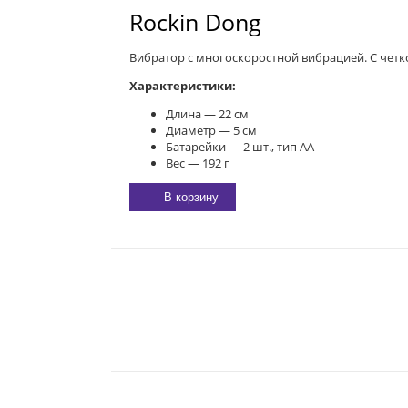
Rockin Dong
Вибратор с многоскоростной вибрацией. С четк
Характеристики:
Длина — 22 см
Диаметр — 5 см
Батарейки — 2 шт., тип АА
Вес — 192 г
В корзину
E-MAIL:
sexgarmoniya@mail.ru