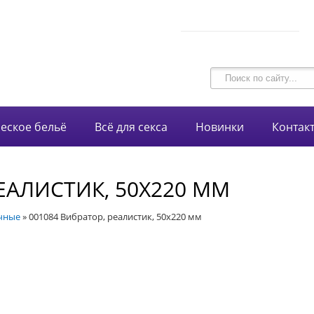
В корзине 0 товаров
intim-garmonia@mail.ru
на сумму
0 руб.
750-44-34
+7 (928)
еское бельё
Всё для секса
Новинки
Контак
РЕАЛИСТИК, 50Х220 ММ
чные
»
001084 Вибратор, реалистик, 50х220 мм