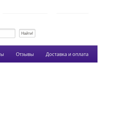
750-54-74
Режим работы
+7 (928)
10:00-21:00
134-99-95
+7 (938)
ты
Отзывы
Доставка и оплата