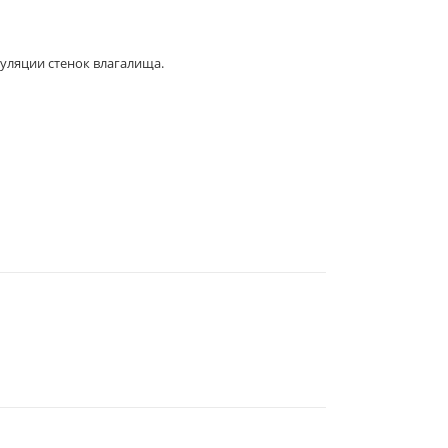
уляции стенок влагалища.
344019
, Г.
РОСТОВ-НА-ДОНУ
,
2-Я
ЛИНИЯ, 1 (УГОЛ УЛ.
СОВЕТСКАЯ, 53)