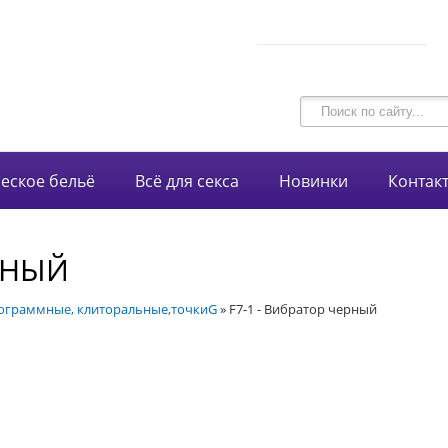
В корзине 0 товаров
intim-garmonia@mail.ru
на сумму
0 руб.
750-44-34
+7 (928)
еское бельё
Всё для секса
Новинки
Контак
ЕРНЫЙ
граммные, клиторальные,точкиG
»
F7-1 - Вибратор черный