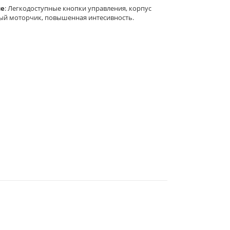
ие
: Легкодоступные кнопки управления, корпус
ый моторчик, повышенная интесивность.
344019
, Г.
РОСТОВ-НА-ДОНУ
,
2-Я
ЛИНИЯ, 1 (УГОЛ УЛ.
СОВЕТСКАЯ, 53)