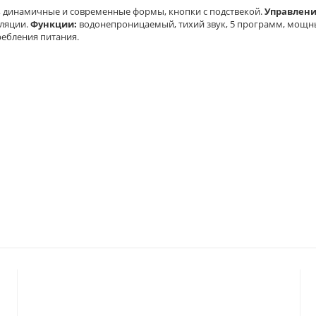
, динамичные и современные формы, кнопки с подствекой.
Управлен
уляции.
Функции:
водонепроницаемый, тихий звук, 5 программ, мощн
ебления питания.
© 2023 «
ГАРМОНИЯ
»