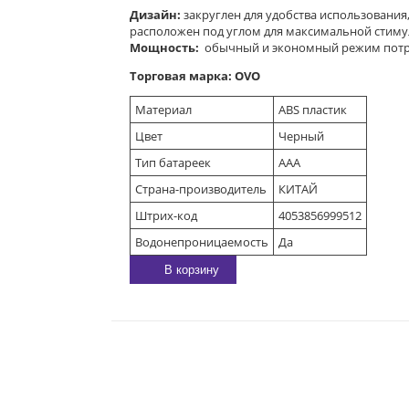
Дизайн:
закруглен для удобства использования
расположен под углом для максимальной стим
Мощность:
обычный и экономный режим потр
Торговая марка:
OVO
Материал
ABS пластик
Цвет
Черный
Тип батареек
AAA
Страна-производитель
КИТАЙ
Штрих-код
4053856999512
Водонепроницаемость
Да
В корзину
E-MAIL:
sexgarmoniya@mail.ru