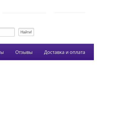
750-54-74
Режим работы
+7 (928)
10:00-21:00
134-99-95
+7 (938)
ты
Отзывы
Доставка и оплата