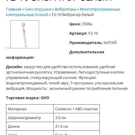
Главная
»
Секс-игрушки
»
Вибраторы
»
Многопрограммные,
клиторальные,точкиG
»
F2-10 Вибратор белый
Цена:
2500
a
Артикул:
F2-10
Производитель:
КИТАЙ
Дополнительная
информация:
Дизайн:
закруглен для удобства использования, удобная
эргономичная рукоятка. Управление: Легкодоступные кнопки
управления, стимулирующий кончик. Функции:
водонепроницаемый, тихий звук, 5 программ, ультрасильная
вибрация. Мощность: экономный режим потребления питания.
Торговая марка:
OVO
Материал
Силикон + ABS пластик
Ширина/диаметр
3.0 см
Длина
21.0 см