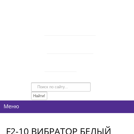
В корзине 0 товаров
на сумму
0 руб.
intim-garmonia@mail.ru
750-44-34
+7 (928)
750-54-74
+7 (928)
134-99-95
+7 (938)
Режим работы
10:00-21:00
Меню
F2-10 ВИБРАТОР БЕЛЫЙ