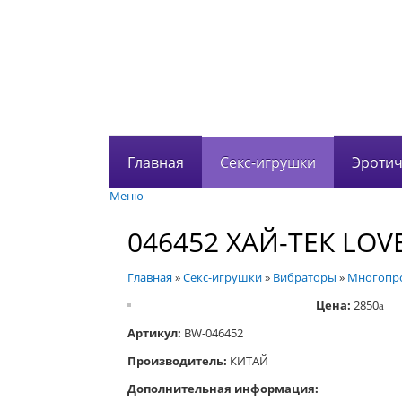
Главная
Секс-игрушки
Эротич
Меню
046452 ХАЙ-ТЕК LOV
Главная
»
Секс-игрушки
»
Вибраторы
»
Многопро
Цена:
2850
a
Артикул:
BW-046452
Производитель:
КИТАЙ
Дополнительная информация: