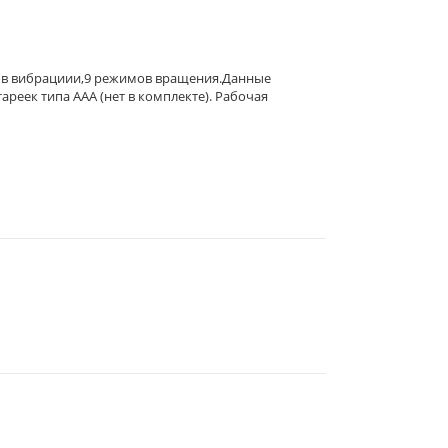
ов вибрациии,9 режимов вращения.Данные
ареек типа ААА (нет в комплекте). Рабочая
344019
, Г.
РОСТОВ-НА-ДОНУ
,
2-Я
ЛИНИЯ, 1 (УГОЛ УЛ.
СОВЕТСКАЯ, 53)