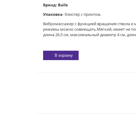
Бренд: Baile
Упаковка
- блистер с принтом.
Вибромассажер с функцией вращения ствола и
режимы можно совмещать.Мягкий, имеет не порис
длина 26,5 см, максимальный диаметр 4 см, длин
В корзину
E-MAIL:
sexgarmoniya@mail.ru