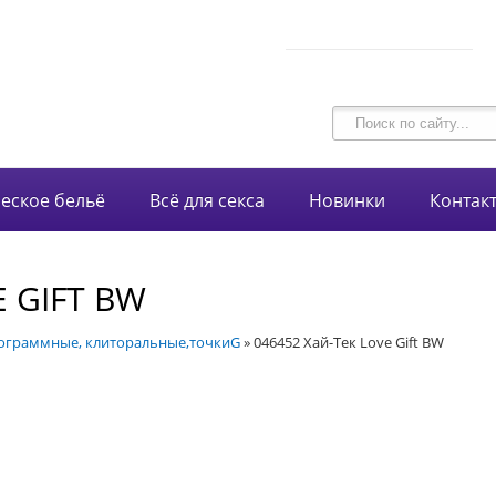
В корзине 0 товаров
intim-garmonia@mail.ru
на сумму
0 руб.
750-44-34
+7 (928)
еское бельё
Всё для секса
Новинки
Контак
E GIFT BW
граммные, клиторальные,точкиG
»
046452 Хай-Тек Love Gift BW