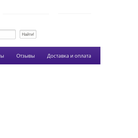
750-54-74
Режим работы
+7 (928)
10:00-21:00
134-99-95
+7 (938)
ты
Отзывы
Доставка и оплата