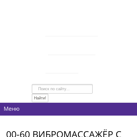
В корзине 0 товаров
на сумму
0 руб.
intim-garmonia@mail.ru
750-44-34
+7 (928)
750-54-74
+7 (928)
134-99-95
+7 (938)
Режим работы
10:00-21:00
Меню
00-60 ВИБРОМАССАЖЁР С