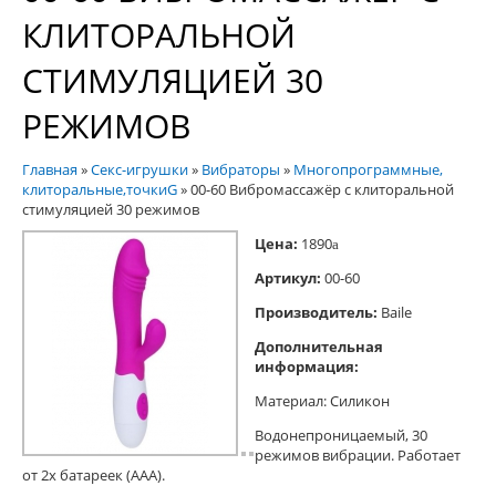
КЛИТОРАЛЬНОЙ
СТИМУЛЯЦИЕЙ 30
РЕЖИМОВ
Главная
»
Секс-игрушки
»
Вибраторы
»
Многопрограммные,
клиторальные,точкиG
»
00-60 Вибромассажёр с клиторальной
стимуляцией 30 режимов
Цена:
1890
a
Артикул:
00-60
Производитель:
Baile
Дополнительная
информация:
Материал: Силикон
Водонепроницаемый, 30
режимов вибрации. Работает
от 2х батареек (ААА).