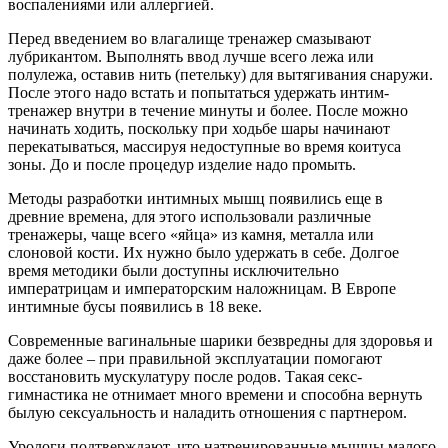
воспалениями или аллергией.
Перед введением во влагалище тренажер смазывают
лубрикантом. Выполнять ввод лучше всего лежа или
полулежа, оставив нить (петельку) для вытягивания снаружи.
После этого надо встать и попытаться удержать интим-
тренажер внутри в течение минуты и более. После можно
начинать ходить, поскольку при ходьбе шары начинают
перекатываться, массируя недоступные во время коитуса
зоны. До и после процедур изделие надо промыть.
Методы разработки интимных мышц появились еще в
древние времена, для этого использовали различные
тренажеры, чаще всего «яйца» из камня, металла или
слоновой кости. Их нужно было удержать в себе. Долгое
время методики были доступны исключительно
императрицам и императорским наложницам. В Европе
интимные бусы появились в 18 веке.
Современные вагинальные шарики безвредны для здоровья и
даже более – при правильной эксплуатации помогают
восстановить мускулатуру после родов. Такая секс-
гимнастика не отнимает много времени и способна вернуть
былую сексуальность и наладить отношения с партнером.
Урологи подтверждают, что натренированные мышцы малого