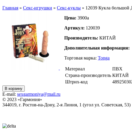
Главная
»
Секс-игрушки
»
Секс-куклы
»
12039 Кукла большой
Цена:
3900
a
Артикул:
120039
Производитель:
КИТАЙ
Дополнительная информация:
Торговая марка:
Tonga
Материал
ПВХ
Страна-производитель
КИТАЙ
Штрих-код
48925030
В корзину
E-mail:
sexgarmoniya@mail.ru
© 2023 «
Гармония
»
344019
, г.
Ростов-на-Дону
,
2-я Линия, 1 (угол ул. Советская, 53)
Политика конфиденциальности
Согласие на обработку персональных данных
Статьи