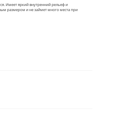
тся. Имеет яркий внутренний рельеф и
тным размером и не займет много места при
344019
, Г.
РОСТОВ-НА-ДОНУ
,
2-Я
ЛИНИЯ, 1 (УГОЛ УЛ.
СОВЕТСКАЯ, 53)