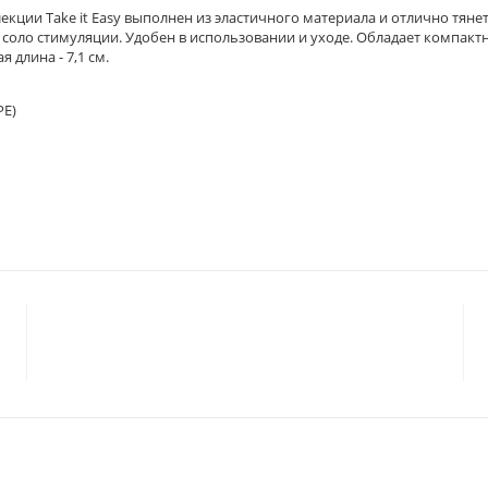
кции Take it Easy выполнен из эластичного материала и отлично тяне
я соло стимуляции. Удобен в использовании и уходе. Обладает компак
 длина - 7,1 см.
PE)
© 2023 «
ГАРМОНИЯ
»
Политика конфиденциальности