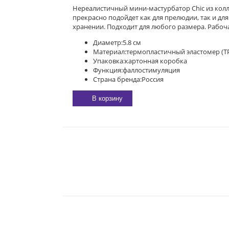
Нереалистичный мини-мастурбатор Chic из колле
прекрасно подойдет как для прелюдии, так и дл
хранении. Подходит для любого размера. Рабочая
Диаметр:
5.8 см
Материал:
термопластичный эластомер (T
Упаковка:
картонная коробка
Функция:
фаллостимуляция
Страна бренда:
Россия
В корзину
E-MAIL:
sexgarmoniya@mail.ru