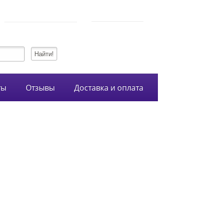
750-54-74
Режим работы
+7 (928)
10:00-21:00
134-99-95
+7 (938)
ты
Отзывы
Доставка и оплата