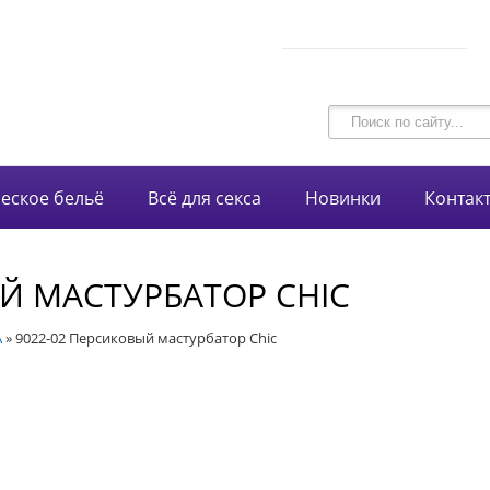
В корзине 0 товаров
intim-garmonia@mail.ru
на сумму
0 руб.
750-44-34
+7 (928)
еское бельё
Всё для секса
Новинки
Контак
Й МАСТУРБАТОР CHIC
A
»
9022-02 Персиковый мастурбатор Chic