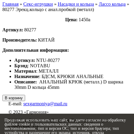
Главная
»
Секс-игрушки
»
Насадки и кольца
»
Лассо кольца
»
80277 Эрекц.кольцо с анал.пробкой (металл)
Цена:
1450
a
Артикул:
80277
Производитель:
КИТАЙ
Дополнительная информация:
Артикул:
NTU-80277
Брэнд
: NOTABU
Материал
: МЕТАЛЛ
Назначение
: БДСМ, КРЮКИ АНАЛЬНЫЕ
Описание:
АНАЛЬНЫЙ КРЮК (металл.) D шарика
30mm D кольца 45mm
В корзину
E-mail:
sexgarmoniya@mail.ru
© 2023 «
Гармония
»
344019
, г.
Ростов-на-Дону
,
2-я Линия, 1 (угол ул.
Продолжая использовать наш сайт, вы даете согласие на обработку
файлов cookie и пользовательских данных: сведения о
Советская, 53)
местоположении; тип и версия ОС; тип и версия браузера; тип
устройства и разрешение его экрана; источник, откуда