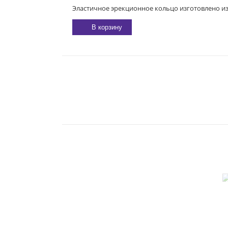
Эластичное эрекционное кольцо изготовлено из
В корзину
E-MAIL:
sexgarmoniya@mail.ru