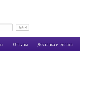
750-54-74
Режим работы
+7 (928)
10:00-21:00
134-99-95
+7 (938)
ты
Отзывы
Доставка и оплата