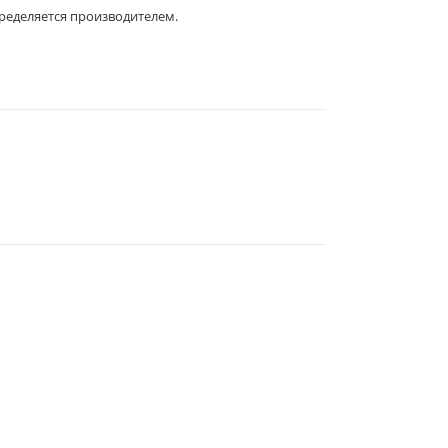
пределяется производителем.
344019
, Г.
РОСТОВ-НА-ДОНУ
,
2-Я
ЛИНИЯ, 1 (УГОЛ УЛ.
СОВЕТСКАЯ, 53)