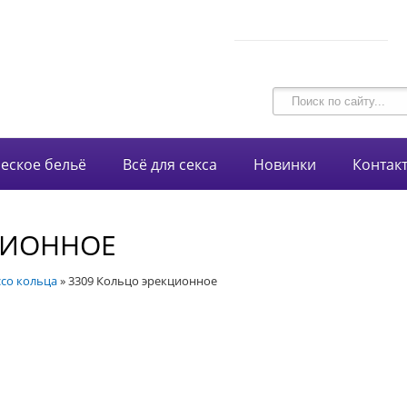
В корзине 0 товаров
intim-garmonia@mail.ru
на сумму
0 руб.
750-44-34
+7 (928)
еское бельё
Всё для секса
Новинки
Контак
ЦИОННОЕ
со кольца
»
3309 Кольцо эрекционное