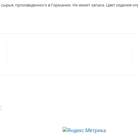
 сырья, произведенного в Германии. Не имеет запаха. Цвет изделия о
© 2023 «
ГАРМОНИЯ
»
Политика конфиденциальности
Согласие на обработку персональных данных
Статьи