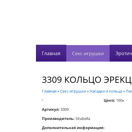
Главная
Секс-игрушки
Эротич
3309 КОЛЬЦО ЭРЕК
Главная
»
Секс-игрушки
»
Насадки и кольца
»
Лас
Цена:
160
a
Артикул:
3309
Производитель:
Sitabella
Дополнительная информация: