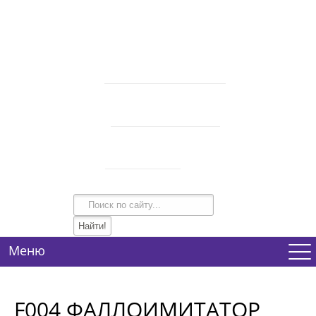
В корзине 0 товаров
на сумму
0 руб.
intim-garmonia@mail.ru
750-44-34
+7 (928)
750-54-74
+7 (928)
134-99-95
+7 (938)
Режим работы
10:00-21:00
Меню
F004 ФАЛЛОИМИТАТОР