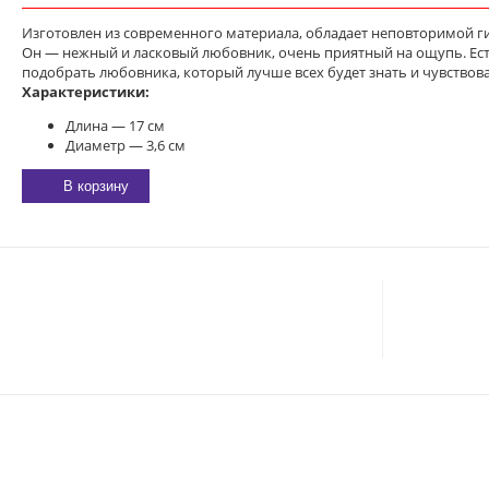
Изготовлен из современного материала, обладает неповторимой г
Он — нежный и ласковый любовник, очень приятный на ощупь. Ест
подобрать любовника, который лучше всех будет знать и чувствова
Характеристики:
Длина — 17 см
Диаметр — 3,6 см
В корзину
E-MAIL:
sexgarmoniya@mail.ru
Соглас