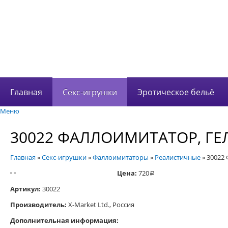
В корзине 0 това
на сумму
0 руб.
Главная
Секс-игрушки
Эротическое бельё
Меню
30022 ФАЛЛОИМИТАТОР, ГЕ
Главная
»
Секс-игрушки
»
Фаллоимитаторы
»
Реалистичные
»
30022 
Цена:
720
a
Артикул:
30022
Производитель:
X-Market Ltd., Россия
Дополнительная информация: