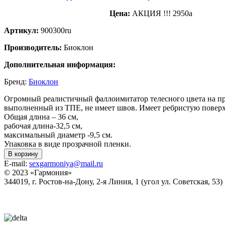
Цена:
АКЦИЯ !!! 2950
a
Артикул:
900300ru
Производитель:
Биоклон
Дополнительная информация:
Бренд:
Биоклон
Огромный реалистичный фаллоимитатор телесного цвета на пр
выполненный из ТПЕ, не имеет швов. Имеет ребристую повер
Общая длина – 36 см,
рабочая длина-32,5 см,
максимальный диаметр -9,5 см.
Упаковка в виде прозрачной пленки.
В корзину
E-mail:
sexgarmoniya@mail.ru
© 2023 «
Гармония
»
344019
, г.
Ростов-на-Дону
,
2-я Линия, 1 (угол ул. Советская, 53)
Политика конфиденциальности
Согласие на обработку персональных данных
Статьи