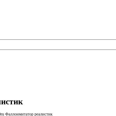
листик
0ru Фаллоимитатор реалистик