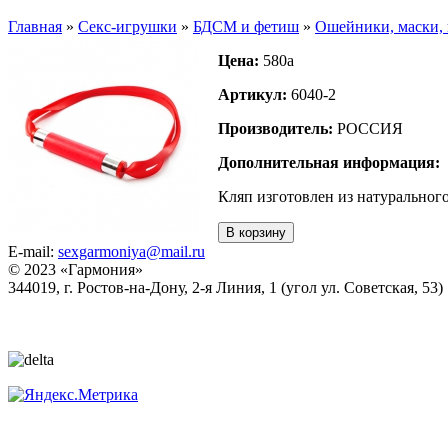
Главная
»
Секс-игрушки
»
БДСМ и фетиш
»
Ошейники, маски, 
Цена:
580
a
Артикул:
6040-2
Производитель:
РОССИЯ
Дополнительная информация:
Кляп изготовлен из натурального
В корзину
E-mail:
sexgarmoniya@mail.ru
© 2023 «
Гармония
»
344019
, г.
Ростов-на-Дону
,
2-я Линия, 1 (угол ул. Советская, 53)
Политика конфиденциальности
Согласие на обработку персональных данных
Статьи