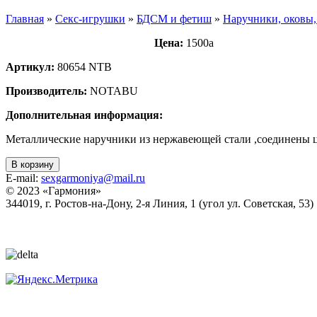
Главная
»
Секс-игрушки
»
БДСМ и фетиш
»
Наручники, оковы,
Цена:
1500
a
Артикул:
80654 NTB
Производитель:
NOTABU
Дополнительная информация:
Металлические наручники из нержавеющей стали ,соединены 
В корзину
E-mail:
sexgarmoniya@mail.ru
© 2023 «
Гармония
»
344019
, г.
Ростов-на-Дону
,
2-я Линия, 1 (угол ул. Советская, 53)
Политика конфиденциальности
Согласие на обработку персональных данных
Статьи