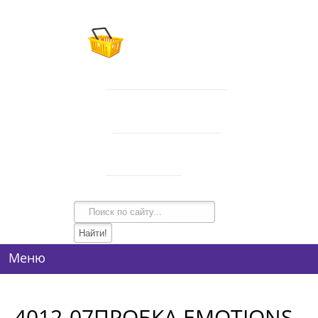
В корзине 0 товаров
на сумму
0 руб.
intim-garmonia@mail.ru
750-44-34
+7 (928)
750-54-74
+7 (928)
134-99-95
+7 (938)
Режим работы
10:00-21:00
Меню
4012-07ПРОБКА EMOTIONS