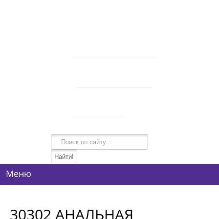
В корзине 0 товаров
на сумму
0 руб.
intim-garmonia@mail.ru
750-44-34
+7 (928)
750-54-74
+7 (928)
134-99-95
+7 (938)
Режим работы
10:00-21:00
Меню
30302 АНАЛЬНАЯ