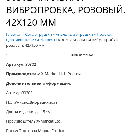
ВИБРОПРОБКА, РОЗОВЫЙ,
42Х120 ММ
Главная
»
Секс-игрушки
»
Анальные игрушки
»
Пробки,
цепочки,шарики ,фаллосы
»
30302 Анальная вибропробка,
розовый, 42х120 мм
Цена:
560
a
Артикул:
30302
Производитель:
X-Market Ltd., Россия
Дополнительная информация:
Артикул30302
Пол:УнисексВибрация:есть
Длина изделия:до 15 см
Производитель:X-Market Ltd.,
РоссияТорговая Марка:Eroticon