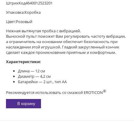
ШтрихКод4640012523201
Упаковка:Коробка
Цвет:Розовый
Нежная вытянутая пробка с вибрацией.
Выносной пульт поможет Вам регулировать частоту вибрации,
а ограничитель на основании обеспечит безопасность при
наслаждении этой игрушкой. Гладкий закругленный кончик
сделает каждое проникновение приятным и комфортным.
Характеристики:
Длина — 12 см
Диаметр — 4,2 см
Батарейки — 2 шт., тип АА
®
Рекомендуется использовать со смазкой EROTICON
В корзину
E-MAIL:
sexgarmoniya@mail.ru