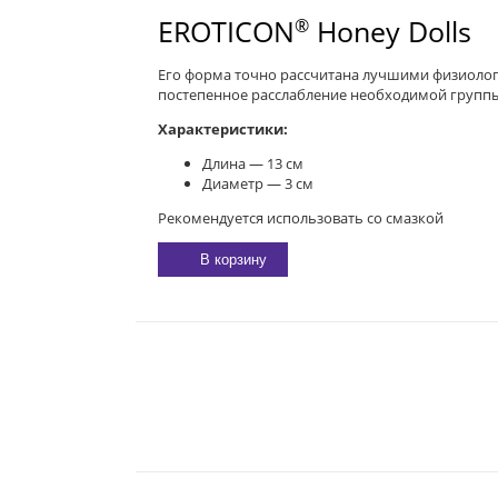
EROTICON
Honey Dolls
®
Его форма точно рассчитана лучшими физиолог
постепенное расслабление необходимой групп
Характеристики:
Длина — 13 см
Диаметр — 3 см
Рекомендуется использовать со смазкой
В корзину
E-MAIL:
sexgarmoniya@mail.ru