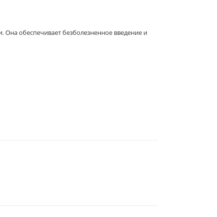
. Она обеспечивает безболезненное введение и
344019
, Г.
РОСТОВ-НА-ДОНУ
,
2-Я
ЛИНИЯ, 1 (УГОЛ УЛ.
СОВЕТСКАЯ, 53)