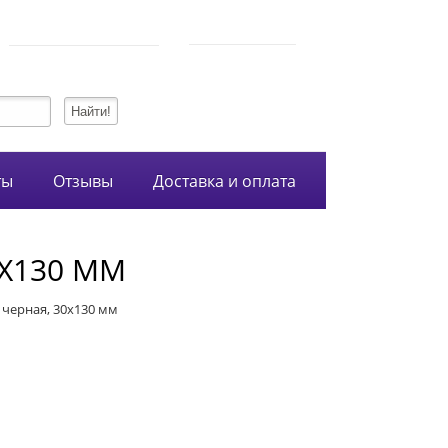
750-54-74
Режим работы
+7 (928)
10:00-21:00
134-99-95
+7 (938)
ты
Отзывы
Доставка и оплата
0Х130 ММ
 черная, 30х130 мм