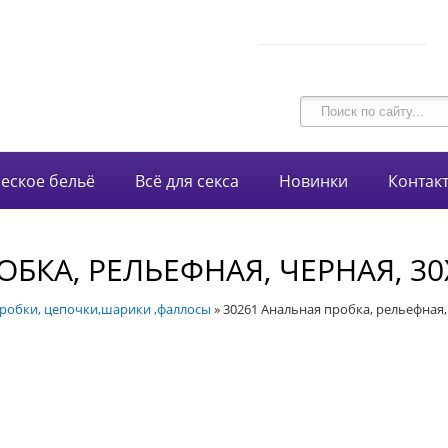
В корзине 0 товаров
intim-garmonia@mail.ru
на сумму
0 руб.
750-44-34
+7 (928)
еское бельё
Всё для секса
Новинки
Контак
ОБКА, РЕЛЬЕФНАЯ, ЧЕРНАЯ, 3
робки, цепочки,шарики ,фаллосы
»
30261 Анальная пробка, рельефная,