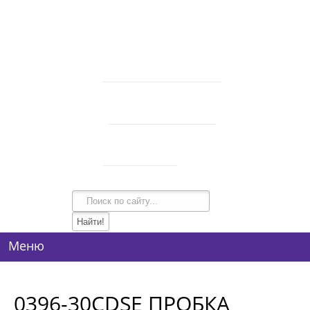
В корзине 0 товаров
на сумму
0 руб.
intim-garmonia@mail.ru
750-44-34
+7 (928)
750-54-74
+7 (928)
134-99-95
+7 (938)
Режим работы
10:00-21:00
Меню
0396-30CDSE ПРОБКА