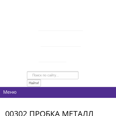
В корзине 0 товаров
на сумму
0 руб.
intim-garmonia@mail.ru
750-44-34
+7 (928)
750-54-74
+7 (928)
134-99-95
+7 (938)
Режим работы
10:00-21:00
Меню
00302 ПРОБКА МЕТАЛЛ