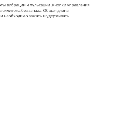
оты вибрации и пульсации .Кнопки управления
з силикона,без запаха. Общая длина
ии необходимо зажать и удерживать
344019
, Г.
РОСТОВ-НА-ДОНУ
,
2-Я
ЛИНИЯ, 1 (УГОЛ УЛ.
СОВЕТСКАЯ, 53)