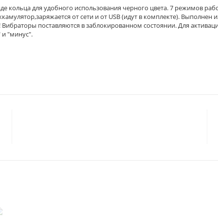
е кольца для удобного использования черного цвета. 7 режимов раб
камулятор,заряжается от сети и от USB (идут в комплекте). Выполнен и
! Вибраторы поставляются в заблокированном состоянии. Для активац
 и "минус".
© 2023 «
ГАРМОНИЯ
»
Политика конфиденциальности
Согласие на обработку персональных данных
Статьи