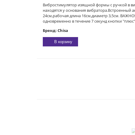
Вибростимулятор изящной формы с ручкой в вид
находятся у основания вибратора.Встроенный ак
24см,рабочая длина 16см,диаметр 3,5см. ВАЖНО
одновременно в течение 7 секунд кнопки "плюс"
Бренд: Chisa
В корзину
E-MAIL:
sexgarmoniya@mail.ru