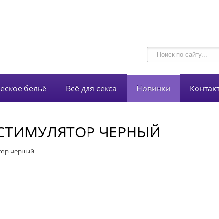
В корзине 0 товаров
intim-garmonia@mail.ru
на сумму
0 руб.
750-44-34
+7 (928)
еское бельё
Всё для секса
Новинки
Контак
ОСТИМУЛЯТОР ЧЕРНЫЙ
тор черный