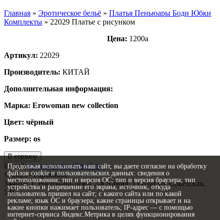
Главная
»
Эротическое бельё
»
Платья Пеньюары Боди Юбки
Комплекты
»
22029 Платье с рисунком
Цена:
1200
a
Артикул:
22029
Производитель:
КИТАЙ
Дополнительная информация:
Марка: Erowoman new collection
Цвет: чёрный
Размер: os
В корзину
E-mail:
sexgarmoniya@mail.ru
Продолжая использовать наш сайт, вы даете согласие на обработку
файлов cookie и пользовательских данных: сведения о
© 2023 «
Гармония
»
местоположении; тип и версия ОС; тип и версия браузера; тип
344019
, г.
Ростов-на-Дону
,
2-я Линия, 1 (угол ул. Советская,
устройства и разрешение его экрана; источник, откуда
53)
пользователь пришел на сайт; с какого сайта или по какой
рекламе; язык ОС и браузера; какие страницы открывает и на
Политика конфиденциальности
какие кнопки нажимает пользователь; IP-адрес — с помощью
Согласие на обработку персональных данных
интернет-сервиса Яндекс.Метрика в целях функционирования
Статьи