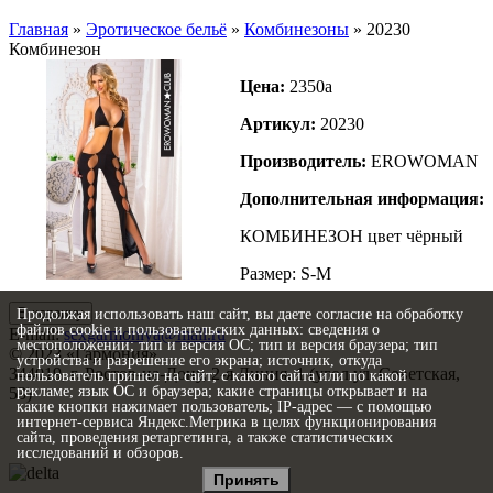
Главная
»
Эротическое бельё
»
Комбинезоны
»
20230
Комбинезон
Цена:
2350
a
Артикул:
20230
Производитель:
EROWOMAN
Дополнительная информация:
КОМБИНЕЗОН цвет чёрный
Размер: S-M
В корзину
Продолжая использовать наш сайт, вы даете согласие на обработку
файлов cookie и пользовательских данных: сведения о
E-mail:
sexgarmoniya@mail.ru
местоположении; тип и версия ОС; тип и версия браузера; тип
© 2023 «
Гармония
»
устройства и разрешение его экрана; источник, откуда
344019
, г.
Ростов-на-Дону
,
2-я Линия, 1 (угол ул. Советская,
пользователь пришел на сайт; с какого сайта или по какой
рекламе; язык ОС и браузера; какие страницы открывает и на
53)
какие кнопки нажимает пользователь; IP-адрес — с помощью
Политика конфиденциальности
интернет-сервиса Яндекс.Метрика в целях функционирования
Согласие на обработку персональных данных
сайта, проведения ретаргетинга, а также статистических
исследований и обзоров.
Статьи
Принять