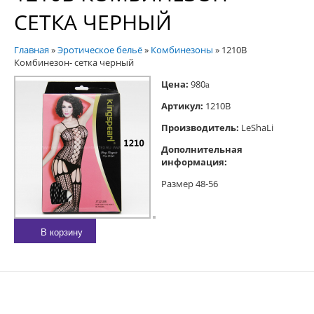
СЕТКА ЧЕРНЫЙ
Главная
»
Эротическое бельё
»
Комбинезоны
»
1210B
Комбинезон- сетка черный
Цена:
980
a
Артикул:
1210B
Производитель:
LeShaLi
Дополнительная
информация:
Размер 48-56
В корзину
E-MAIL:
sexgarmoniya@mail.ru