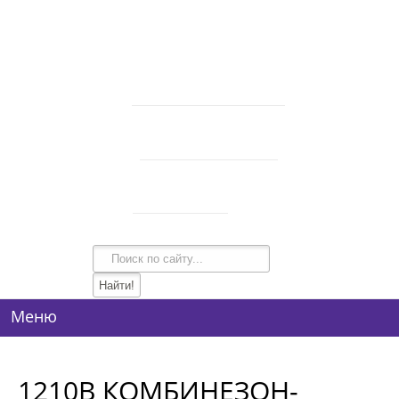
В корзине 0 товаров
на сумму
0 руб.
intim-garmonia@mail.ru
750-44-34
+7 (928)
750-54-74
+7 (928)
134-99-95
+7 (938)
Режим работы
10:00-21:00
Меню
1210B КОМБИНЕЗОН-